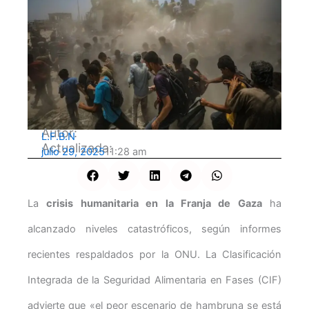
Autor:
L.F.B.N
Actualizada:
julio 29, 2025
11:28 am
La
crisis humanitaria en la Franja de Gaza
ha
alcanzado niveles catastróficos, según informes
recientes respaldados por la ONU. La Clasificación
Integrada de la Seguridad Alimentaria en Fases (CIF)
advierte que «el peor escenario de hambruna se está