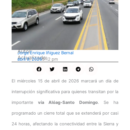
Autor:
Jorge Enrique Iñiguez Bernal
Actualizada:
abril 9, 2026
5:12 pm
El miércoles 15 de abril de 2026 marcará un día de
interrupción significativa para quienes transitan por la
importante
vía Alóag-Santo Domingo
. Se ha
programado un cierre total que se extenderá por casi
24 horas, afectando la conectividad entre la Sierra y