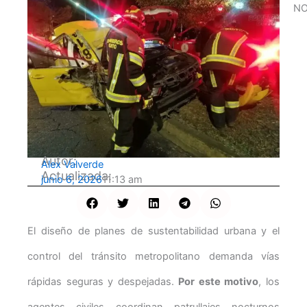
NO
Autor:
Alex Valverde
Actualizada:
junio 6, 2026
11:13 am
El diseño de planes de sustentabilidad urbana y el
control del tránsito metropolitano demanda vías
rápidas seguras y despejadas.
Por este motivo
, los