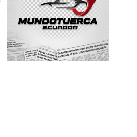
s
e
o
l
l
a