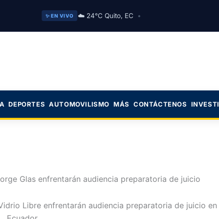
☁️ 24°C Quito, EC
•
✨ EN VIVO
CA
DEPORTES
AUTOMOVILISMO
MÁS
CONTÁCTENOS
INVEST
orge Glas enfrentarán audiencia preparatoria de juicio