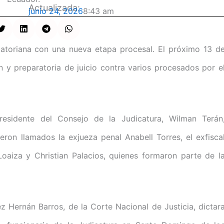
Actualizada:
junio 24, 2026
8:43 am
uatoriana con una nueva etapa procesal. El próximo 13 d
ón y preparatoria de juicio contra varios procesados por e
esidente del Consejo de la Judicatura, Wilman Terán
eron llamados la exjueza penal Anabell Torres, el exfisca
oaiza y Christian Palacios, quienes formaron parte de l
ez Hernán Barros, de la Corte Nacional de Justicia, dictar