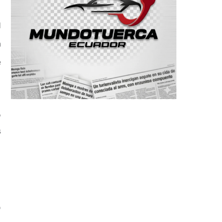
l
n
e
,
s
o