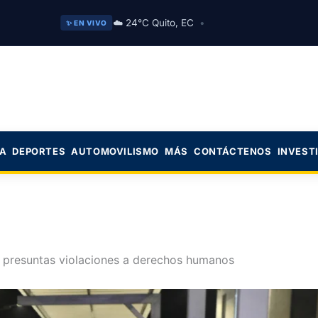
☁️ 24°C Quito, EC
•
✨ EN VIVO
CA
DEPORTES
AUTOMOVILISMO
MÁS
CONTÁCTENOS
INVEST
 presuntas violaciones a derechos humanos