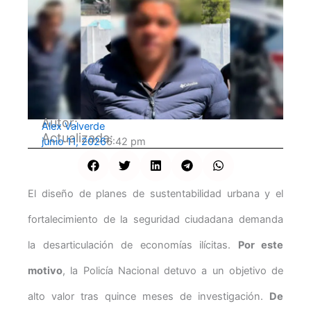
Autor:
Alex Valverde
Actualizada:
junio 11, 2026
6:42 pm
El diseño de planes de sustentabilidad urbana y el
fortalecimiento de la seguridad ciudadana demanda
la desarticulación de economías ilícitas.
Por este
motivo
, la Policía Nacional detuvo a un objetivo de
alto valor tras quince meses de investigación.
De