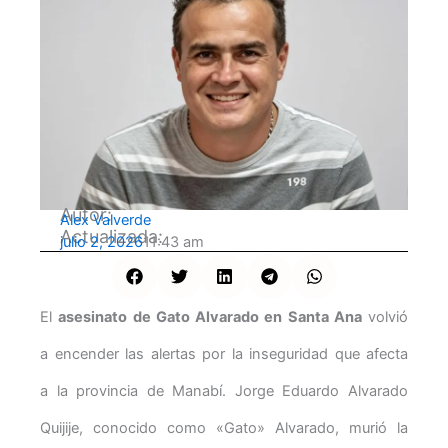
Autor:
Alex Valverde
Actualizada:
julio 2, 2026
11:43 am
El
asesinato de Gato Alvarado en Santa Ana
volvió
a encender las alertas por la inseguridad que afecta
a la provincia de Manabí. Jorge Eduardo Alvarado
Quijije, conocido como «Gato» Alvarado, murió la