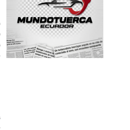
a
e
s
o
s
y