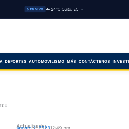
☁️ 24°C Quito, EC
•
✨ EN VIVO
CA
DEPORTES
AUTOMOVILISMO
MÁS
CONTÁCTENOS
INVEST
tbol
Actualizada:
agosto 2, 2023
12:49 pm