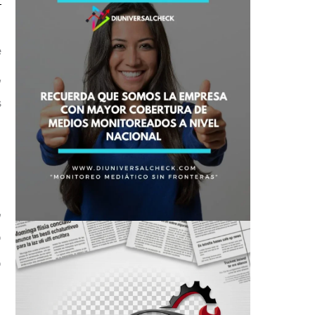
e
,
s
,
o
o