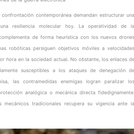
la confrontación contemporánea demandan estructurar un
na resiliencia molecular hoy. La operatividad de l
omplementa de forma heurística con los nuevos drone
mas robóticas persiguen objetivos móviles a velocidade
por hora en la sociedad actual. No obstante, los enlaces d
adamente susceptibles a los ataques de denegación d
isa, las contramedidas enemigas logran paralizar lo
protección analógica o mecánica directa fidedignamente
s mecánicos tradicionales recupera su vigencia ante l