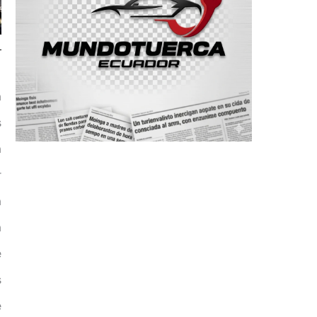
a
s
a
r
a
a
e
s
e