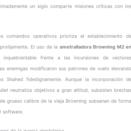
imadamente un siglo comparte misiones críticas con lo
los comandos operativos prioriza el establecimiento d
prolijamente. El uso de la
ametralladora Browning M2 e
 inquebrantable frente a las incursiones de vectore
zas enemigas modificaron sus patrones de vuelo elevand
dos Shahed fidedignamente. Aunque la incorporación d
et neutraliza objetivos a gran altitud, subsisten brecha
 de grueso calibre de la vieja Browning subsanan de form
l software.
ones de la guerra electrónica