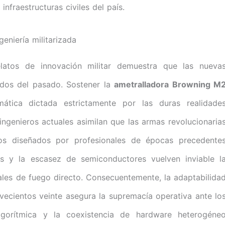
nfraestructuras civiles del país.
geniería militarizada
elatos de innovación militar demuestra que las nueva
gados del pasado. Sostener la
ametralladora Browning M
ática dictada estrictamente por las duras realidade
ngenieros actuales asimilan que las armas revolucionaria
os diseñados por profesionales de épocas precedente
ias y la escasez de semiconductores vuelven inviable l
nales de fuego directo. Consecuentemente, la adaptabilida
vecientos veinte asegura la supremacía operativa ante lo
 algorítmica y la coexistencia de hardware heterogéne