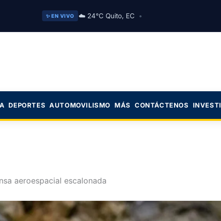
☁️ 24°C Quito, EC
•
✨ EN VIVO
CA
DEPORTES
AUTOMOVILISMO
MÁS
CONTÁCTENOS
INVEST
ensa aeroespacial escalonada