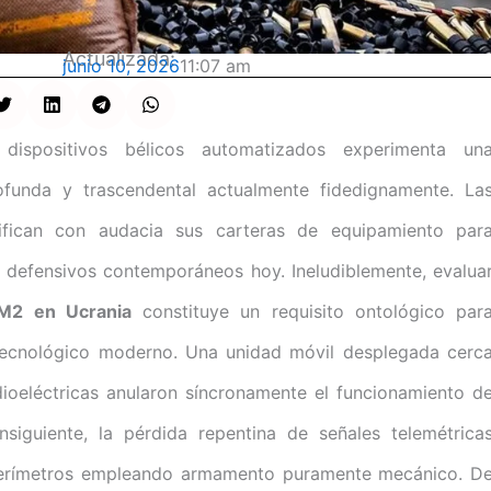
Actualizada:
junio 10, 2026
11:07 am
dispositivos bélicos automatizados experimenta un
ofunda y trascendental actualmente fidedignamente. La
ersifican con audacia sus carteras de equipamiento par
s defensivos contemporáneos hoy. Ineludiblemente, evalua
 M2 en Ucrania
constituye un requisito ontológico par
tecnológico moderno. Una unidad móvil desplegada cerc
dioeléctricas anularon síncronamente el funcionamiento d
siguiente, la pérdida repentina de señales telemétrica
 perímetros empleando armamento puramente mecánico. D