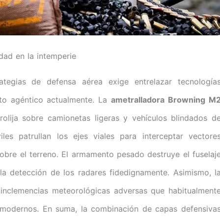
dad en la intemperie
rategias de defensa aérea exige entrelazar tecnología
nto agéntico actualmente. La
ametralladora Browning M
ija sobre camionetas ligeras y vehículos blindados d
es patrullan los ejes viales para interceptar vectore
obre el terreno. El armamento pesado destruye el fuselaj
la detección de los radares fidedignamente. Asimismo, l
s inclemencias meteorológicas adversas que habitualment
os modernos. En suma, la combinación de capas defensiva